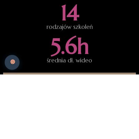
14
rodzajów szkoleń
5.6
h
średnia dł. wideo
60
h
zakres godzinowy Akademii
12