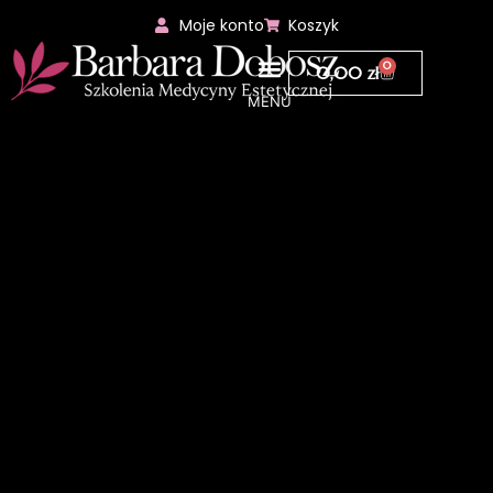
Moje konto
Koszyk
0
0,00
zł