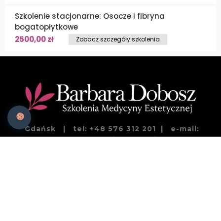
Szkolenie stacjonarne: Osocze i fibryna
bogatopłytkowe
2500,00
zł
Zobacz szczegóły szkolenia
Gdańsk | tel: +48 576 312 201 | e-mail:
kontakt@artskinakademia.pl