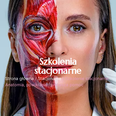
Szkolenia
stacjonarne
Strona główna
/
Stacjonarne
/ Szkolenie stacjonarne:
Anatomia, powikłania i pierwsza pomoc