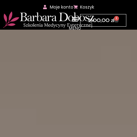
Moje konto
Koszyk
1
2500,00
zł