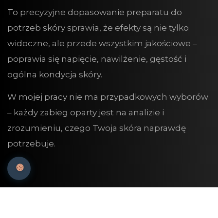
To precyzyjne dopasowanie preparatu do
potrzeb skóry sprawia, że efekty są nie tylko
widoczne, ale przede wszystkim jakościowe –
poprawia się napięcie, nawilżenie, gęstość i
ogólna kondycja skóry.
W mojej pracy nie ma przypadkowych wyborów
– każdy zabieg oparty jest na analizie i
zrozumieniu, czego Twoja skóra naprawdę
potrzebuje.